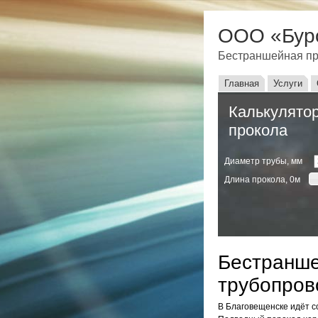
ООО «Бур
Бестраншейная пр
Главное мен
Главная
Услуги
Калькулятор
прокола
Диаметр трубы, мм
Длина прокола,
0
м
Бестранше
трубопров
В Благовещенске идёт с