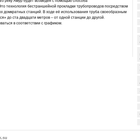
з реку Амур будет возведён с помощью способа
Это технология бестраншейной прокладки трубопроводов посредством
х домкратных станций. В ходе её использования труба своеобразным
я» до ста двадцати метров – от одной станции до другой.
ваться в соответствии с графиком.
k.su