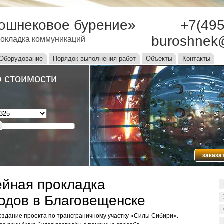
ошнековое бурение»
+7(495
buroshnek
окладка коммуникаций
ю
Оборудование
Порядок выполнения работ
Объекты
Контакты
 стоимости
заказа
йная прокладка
одов в Благовещенске
оздание проекта по трансграничному участку «Силы Сибири».