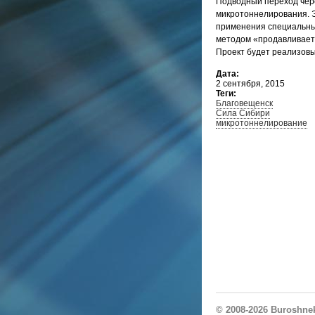
Подводный переход чере
микротоннелирования. 
применения специальны
методом «продавливаетс
Проект будет реализовы
Дата:
2 сентября, 2015
Теги:
Благовещенск
Сила Сибири
микротоннелирование
© 2008-2026
Buroshne