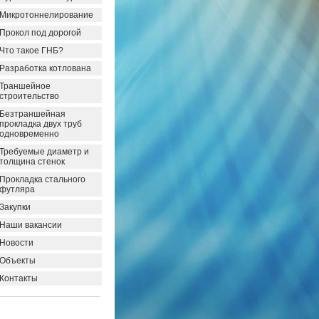
Микротоннелирование
Прокол под дорогой
Что такое ГНБ?
Разработка котлована
Траншейное
строительство
Безтраншейная
прокладка двух труб
одновременно
Требуемые диаметр и
толщина стенок
Прокладка стального
футляра
Закупки
Наши вакансии
Новости
Объекты
Контакты