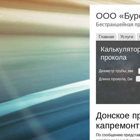
ООО «Бур
Бестраншейная пр
Главное мен
Главная
Услуги
Калькулятор
прокола
Диаметр трубы, мм
Длина прокола,
0
м
Донское п
капремонт
По сообщению представи