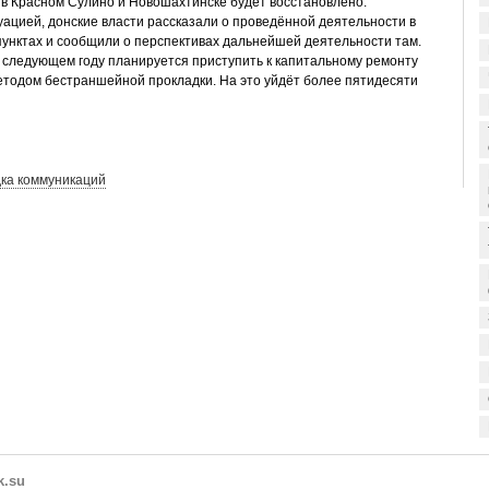
в Красном Сулино и Новошахтинске будет восстановлено.
туацией, донские власти рассказали о проведённой деятельности в
унктах и сообщили о перспективах дальнейшей деятельности там.
в следующем году планируется приступить к капитальному ремонту
тодом бестраншейной прокладки. На это уйдёт более пятидесяти
ка коммуникаций
k.su