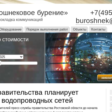
ошнековое бурение»
+7(495
buroshnek
окладка коммуникаций
ю
Оборудование
Порядок выполнения работ
Объекты
Контакты
 стоимости
заказа
равительства планирует
 водопроводных сетей
телей пресс-службы правительства Ростовской области до начала