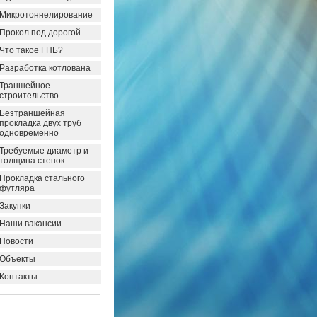
Микротоннелирование
Прокол под дорогой
Что такое ГНБ?
Разработка котлована
Траншейное
строительство
Безтраншейная
прокладка двух труб
одновременно
Требуемые диаметр и
толщина стенок
Прокладка стального
футляра
Закупки
Наши вакансии
Новости
Объекты
Контакты