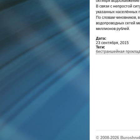
октября водоснабжение 
В связи с непростой си
указанных населённых п
По словам чиновников, 
водопроводных сетей ме
миллионов рублей.
Дата:
23 сентября, 2015
Теги:
бестраншейная проклад
© 2008-2026
Buroshne