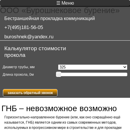
☰ Меню
ООО «Бурошнековое бурение»
Бестраншейная прокладка коммуникаций
+7(495)181-56-05
buroshnek@yandex.ru
Калькулятор стоимости
прокола
Диаметр трубы, мм
Длина прокола,
0
м
заказать обратный звонок
ГНБ – невозможное возможно
Горизонтально-направленное бурение (или, как оно сокращённо ещё
называется, ГНБ) является одним из самых современных методов,
используемых в прогрессивном мире в строительстве и для прокладки