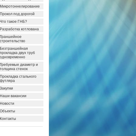
Микротоннелирование
Прокол под дорогой
Что такое ГНБ?
Разработка котлована
Траншейное
строительство
Безтраншейная
прокладка двух труб
одновременно
Требуемые диаметр и
толщина стенок
Прокладка стального
футляра
Закупки
Наши вакансии
Новости
Объекты
Контакты