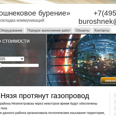
ошнековое бурение»
+7(495
buroshnek
окладка коммуникаций
ю
Оборудование
Порядок выполнения работ
Объекты
Контакты
 стоимости
заказа
 Нязя протянут газопровод
района Нязепетровска через некоторое время будут обеспечены
газа.
я данного района организовала геологические изыскания территории,