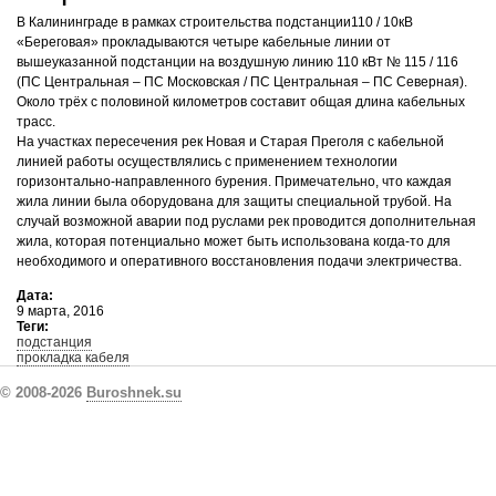
В Калининграде в рамках строительства подстанции110 / 10кВ
«Береговая» прокладываются четыре кабельные линии от
вышеуказанной подстанции на воздушную линию 110 кВт № 115 / 116
(ПС Центральная – ПС Московская / ПС Центральная – ПС Северная).
Около трёх с половиной километров составит общая длина кабельных
трасс.
На участках пересечения рек Новая и Старая Преголя с кабельной
линией работы осуществлялись с применением технологии
горизонтально-направленного бурения. Примечательно, что каждая
жила линии была оборудована для защиты специальной трубой. На
случай возможной аварии под руслами рек проводится дополнительная
жила, которая потенциально может быть использована когда-то для
необходимого и оперативного восстановления подачи электричества.
Дата:
9 марта, 2016
Теги:
подстанция
прокладка кабеля
© 2008-2026
Buroshnek.su