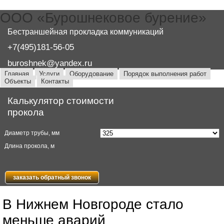
ООО «Бурошнековое бурение»
Бестраншейная прокладка коммуникаций
+7(495)181-56-05
buroshnek@yandex.ru
Главное меню
Главная
Услуги
Оборудование
Порядок выполнения работ
Объекты
Контакты
Калькулятор стоимости
прокола
Диаметр трубы, мм
Длина прокола,
м
заказать обратный звонок
В Нижнем Новгороде стало
меньше аварий