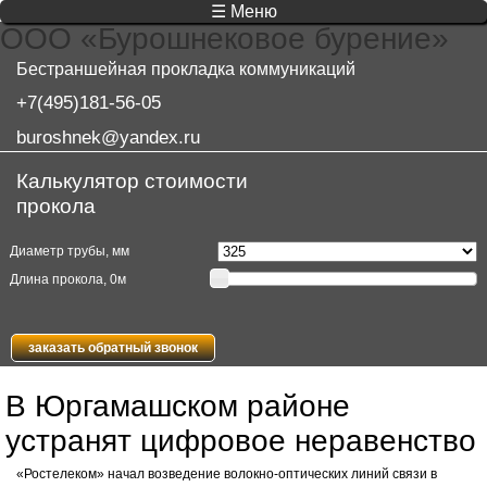
☰ Меню
ООО «Бурошнековое бурение»
Бестраншейная прокладка коммуникаций
+7(495)181-56-05
buroshnek@yandex.ru
Калькулятор стоимости
прокола
Диаметр трубы, мм
Длина прокола,
0
м
заказать обратный звонок
В Юргамашском районе
устранят цифровое неравенство
«Ростелеком» начал возведение волокно-оптических линий связи в