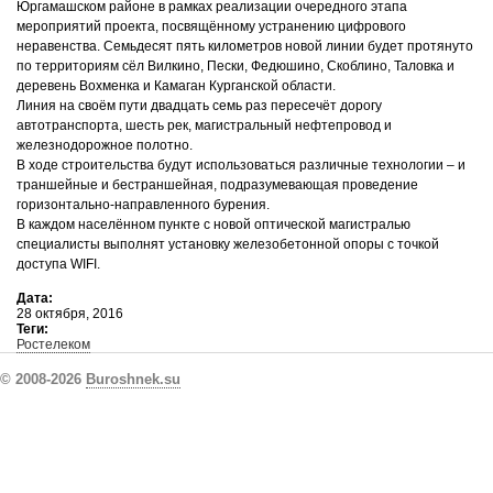
Юргамашском районе в рамках реализации очередного этапа
мероприятий проекта, посвящённому устранению цифрового
неравенства. Семьдесят пять километров новой линии будет протянуто
по территориям сёл Вилкино, Пески, Федюшино, Скоблино, Таловка и
деревень Вохменка и Камаган Курганской области.
Линия на своём пути двадцать семь раз пересечёт дорогу
автотранспорта, шесть рек, магистральный нефтепровод и
железнодорожное полотно.
В ходе строительства будут использоваться различные технологии – и
траншейные и бестраншейная, подразумевающая проведение
горизонтально-направленного бурения.
В каждом населённом пункте с новой оптической магистралью
специалисты выполнят установку железобетонной опоры с точкой
доступа WIFI.
Дата:
28 октября, 2016
Теги:
Ростелеком
© 2008-2026
Buroshnek.su