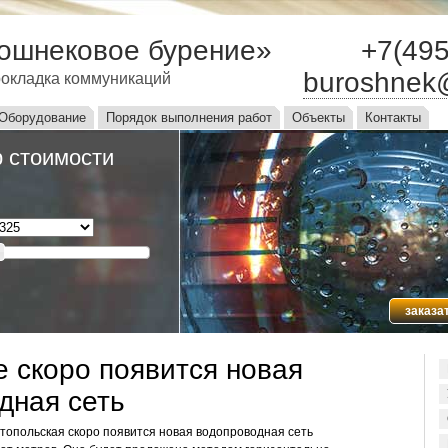
ошнековое бурение»
+7(495
buroshnek
окладка коммуникаций
ю
Оборудование
Порядок выполнения работ
Объекты
Контакты
 стоимости
заказа
е скоро появится новая
дная сеть
стопольская скоро появится новая водопроводная сеть