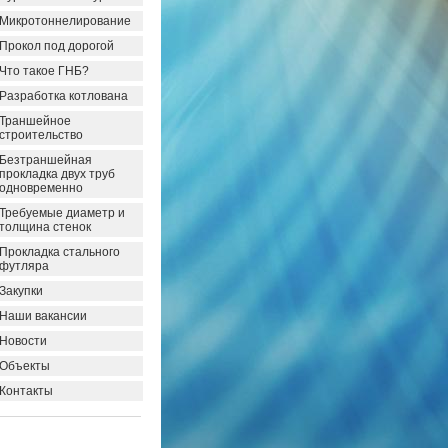
Микротоннелирование
Прокол под дорогой
Что такое ГНБ?
Разработка котлована
Траншейное
строительство
Безтраншейная
прокладка двух труб
одновременно
Требуемые диаметр и
толщина стенок
Прокладка стального
футляра
Закупки
Наши вакансии
Новости
Объекты
Контакты