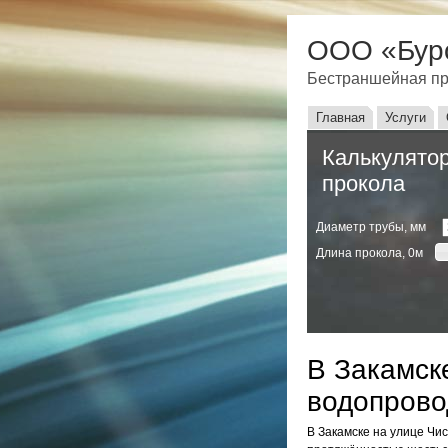
ООО «Бур
Бестраншейная пр
Главное мен
Главная
Услуги
Калькулятор
прокола
Диаметр трубы, мм
Длина прокола,
0
м
В Закамск
водопрово
В Закамске на улице Чи