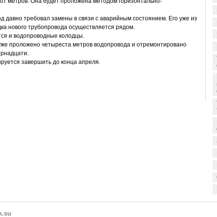
от метров. Она будет проложена методом горизонтально-
д давно требовал замены в связи с аварийным состоянием. Его уже из
ка нового трубопровода осуществляется рядом.
ся и водопроводные колодцы.
уже проложено четыреста метров водопровода и отремонтировано
ырнадцати.
руется завершить до конца апреля.
k.su