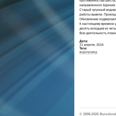
протяжённостью шестьс
направленного бурения.
Старый чугунный водово
работы вывели. Проклад
Обновлению подвергают
К настоящему времени 
десять колодцев из чет
Всю деятельность плани
Дата:
21 апреля, 2016
Теги:
водопровод
© 2008-2026
Buroshne