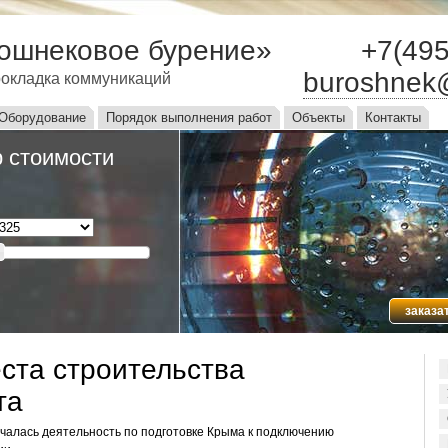
ошнековое бурение»
+7(495
buroshnek
окладка коммуникаций
ю
Оборудование
Порядок выполнения работ
Объекты
Контакты
 стоимости
заказа
еста строительства
та
ачалась деятельность по подготовке Крыма к подключению