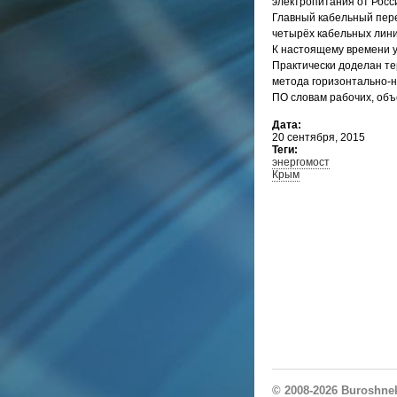
электропитания от Росс
Главный кабельный пере
четырёх кабельных лини
К настоящему времени у
Практически доделан те
метода горизонтально-н
ПО словам рабочих, объе
Дата:
20 сентября, 2015
Теги:
энергомост
Крым
© 2008-2026
Buroshne