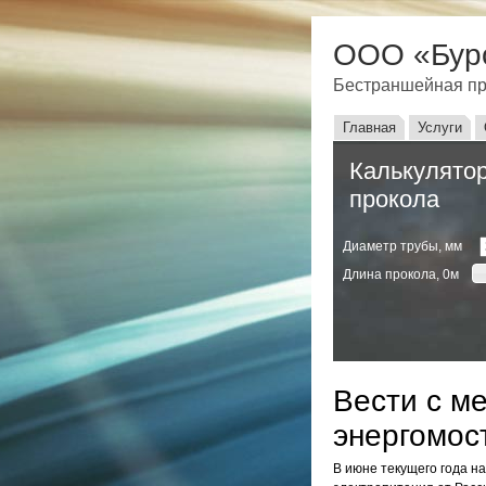
ООО «Бур
Бестраншейная пр
Главное мен
Главная
Услуги
Калькулятор
прокола
Диаметр трубы, мм
Длина прокола,
0
м
Вести с м
энергомос
В июне текущего года н