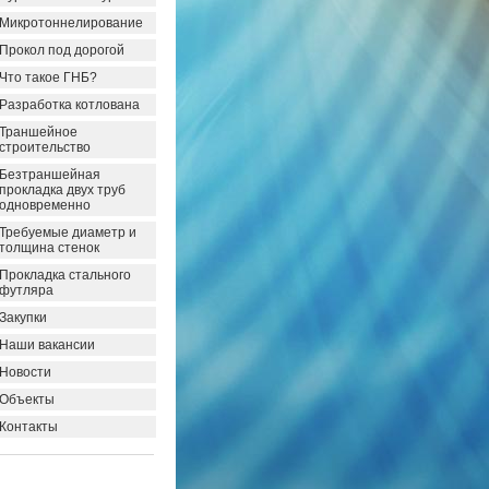
Микротоннелирование
Прокол под дорогой
Что такое ГНБ?
Разработка котлована
Траншейное
строительство
Безтраншейная
прокладка двух труб
одновременно
Требуемые диаметр и
толщина стенок
Прокладка стального
футляра
Закупки
Наши вакансии
Новости
Объекты
Контакты