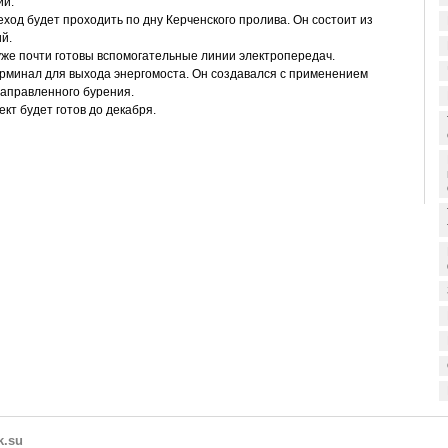
ии.
ход будет проходить по дну Керченского пролива. Он состоит из
й.
же почти готовы вспомогательные линии электропередач.
рминал для выхода энергомоста. Он создавался с применением
аправленного бурения.
кт будет готов до декабря.
k.su