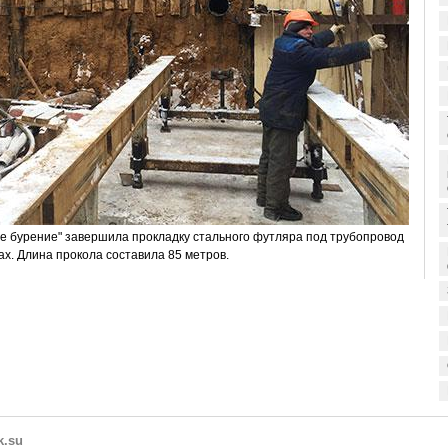
е бурение" завершила прокладку стального футляра под трубопровод
х. Длина прокола составила 85 метров.
k.su