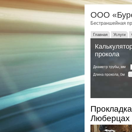
ООО «Бур
Бестраншейная пр
Главное мен
Главная
Услуги
Калькулятор
прокола
Диаметр трубы, мм
Длина прокола,
0
м
Прокладка
Люберцах