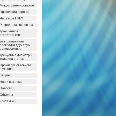
Микротоннелирование
Прокол под дорогой
Что такое ГНБ?
Разработка котлована
Траншейное
строительство
Безтраншейная
прокладка двух труб
одновременно
Требуемые диаметр и
толщина стенок
Прокладка стального
футляра
Закупки
Наши вакансии
Новости
Объекты
Контакты