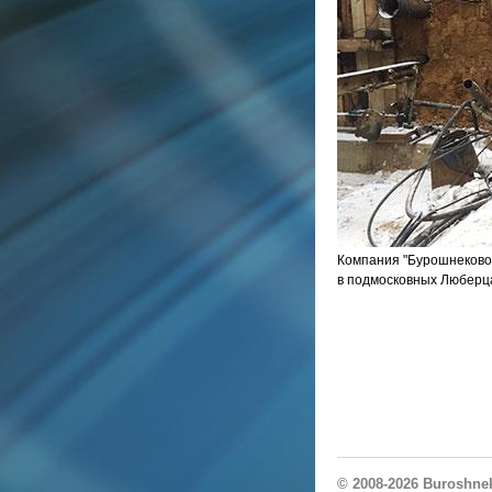
Компания "Бурошнеково
в подмосковных Люберца
© 2008-2026
Buroshne